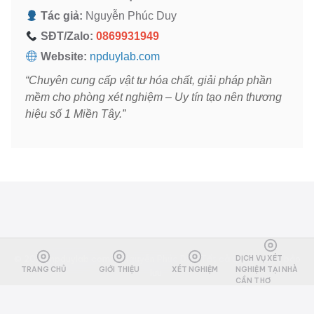
Tác giả:
Nguyễn Phúc Duy
SĐT/Zalo:
0869931949
Website:
npduylab.com
“Chuyên cung cấp vật tư hóa chất, giải pháp phần
mềm cho phòng xét nghiệm – Uy tín tạo nên thương
hiệu số 1 Miền Tây.”
© 2026
npduylab.com
— Nguyễn Phúc Duy. Tất cả quyền được bảo
DỊCH VỤ XÉT
TRANG CHỦ
GIỚI THIỆU
XÉT NGHIỆM
NGHIỆM TẠI NHÀ
lưu.
CẦN THƠ