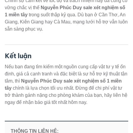
Chính sự cam kết về tốc độ và trách nhiệm này đã củng cố
vững chắc vị thế
Nguyễn Phúc Duy sale xét nghiệm số
1 miền tây
trong suốt thập kỷ qua. Dù bạn ở Cần Thơ, An
Giang, Kiên Giang hay Cà Mau, mạng lưới hỗ trợ vẫn luôn
sẵn sàng phục vụ.
Kết luận
Nếu bạn đang tìm kiếm một nguồn cung cấp vật tư y tế ổn
định, giá cả cạnh tranh và đặc biệt là sự hỗ trợ kỹ thuật tận
tâm, thì
Nguyễn Phúc Duy sale xét nghiệm số 1 miền
tây
chính là lựa chọn tối ưu nhất. Đừng để chi phí vật tư
trở thành gánh nặng cho phòng khám của bạn, hãy liên hệ
ngay để nhận báo giá tốt nhất hôm nay.
THÔNG TIN LIÊN HỆ: