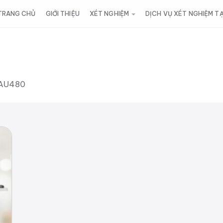
TRANG CHỦ
GIỚI THIỆU
XÉT NGHIỆM
DỊCH VỤ XÉT NGHIỆM T
 AU480