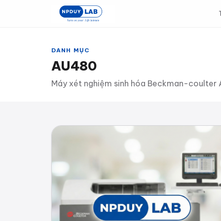
Bỏ
qua
đến
nội
DANH MỤC
dung
AU480
chính
Máy xét nghiệm sinh hóa Beckman-coulter