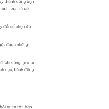
duy thành công bạn
mạnh, bạn sẽ có
y đổi số phận đó
 gặt được những
 chỉ dừng lại ở tư
ích cực, hành động
thói quen tốt, bạn