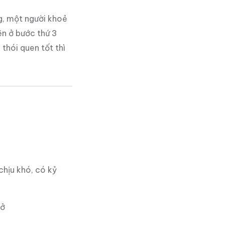
g, một người khoẻ
ẽn ở bước thứ 3
thói quen tốt thì
chịu khó, có kỷ
mở