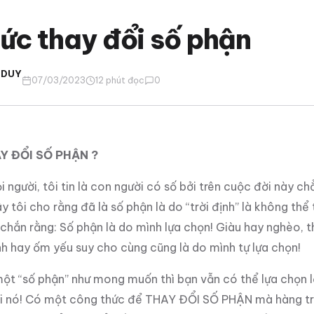
ức thay đổi số phận
 DUY
07/03/2023
12 phút đọc
0
 ĐỔI SỐ PHẬN ?
người, tôi tin là con người có số bởi trên cuộc đời này chẳ
y tôi cho rằng đã là số phận là do “trời định” là không thể 
c chắn rằng: Số phận là do mình lựa chọn! Giàu hay nghèo, 
h hay ốm yếu suy cho cùng cũng là do mình tự lựa chọn!
t “số phận” như mong muốn thì bạn vẫn có thể lựa chọn lạ
i nó! Có một công thức để THAY ĐỔI SỐ PHẬN mà hàng tri