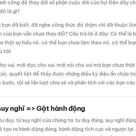
nh công để thay đổi số phận cuộc đời của họ! Đến đây c
đó là gì?
 bạn đã biết, đã nghe công thức đó thậm chí đã thuộc lò
n của bạn vẫn chưa thay đổi? Câu trả lời ở đây: Có thể là 
a thật sự hiểu nó, có thể bạn chưa làm theo nó, có thể bạ
 tới!
ho vui, mới đọc cho vui, mới nói cho vui mà bạn chưa thật
úc, quyết liệt để thấy được những điều kỳ diệu ẩn chứa t
bước, tôi sẽ lần lượt chia sẻ và phân tích với các bạn cá
 suy nghĩ => Gặt hành động
ư duy, từ suy nghĩ của chúng ta: tư duy đúng, suy nghĩ đúng
sẽ tạo ra hành động đúng, hành động tích cực và ngược lại.