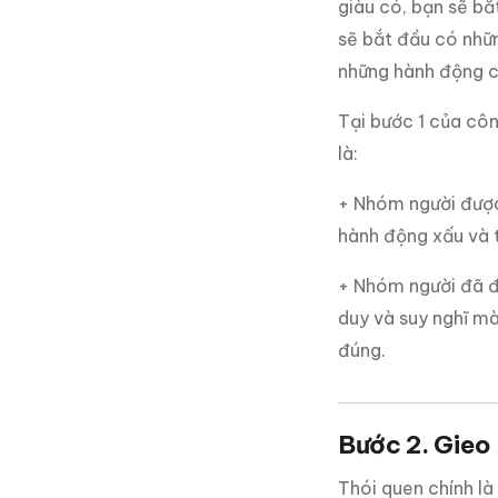
giàu có, bạn sẽ b
sẽ bắt đầu có nhữ
những hành động c
Tại bước 1 của côn
là:
+ Nhóm người được 
hành động xấu và t
+ Nhóm người đã đư
duy và suy nghĩ mà
đúng.
Bước 2. Gieo
Thói quen chính là