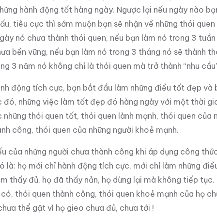
i những hành động tốt hàng ngày. Ngược lại nếu ngày nào bạ
ấu, tiêu cực thì sớm muộn bạn sẽ nhận về những thói quen
ngày nó chưa thành thói quen, nếu bạn làm nó trong 3 tuầ
ưa bền vững, nếu bạn làm nó trong 3 tháng nó sẽ thành th
ng 3 năm nó không chỉ là thói quen mà trở thành “nhu cầu
nh động tích cực, bạn bắt đầu làm những điều tốt đẹp và 
 đó, những việc làm tốt đẹp đó hàng ngày với một thời gia
những thói quen tốt, thói quen lành mạnh, thói quen của n
ành công, thói quen của những người khoẻ mạnh.
u của những người chưa thành công khi áp dụng công thức
ó là: họ mới chỉ hành động tích cực, mới chỉ làm những điề
m thấy đủ, họ đã thấy nản, họ dừng lại mà không tiếp tục. 
u có, thói quen thành công, thói quen khoẻ mạnh của họ ch
hưa thể gặt vì họ gieo chưa đủ, chưa tới !