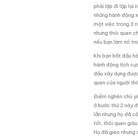
phải lặp đi lặp lạ
những hành động x
một việc trong 3 
nhưng thói quen ch
nếu bạn làm nó tro
Khi bạn bắt đầu hà
hành động tích cực
đầu xây dựng được 
quen của người th
Điểm nghẽn chủ yế
ở bước thứ 2 này đ
lần nhưng họ đã cả
tốt, thói quen già
Họ đã gieo nhưng c