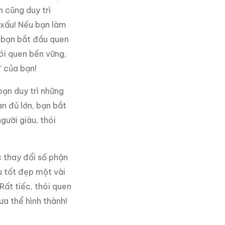
n cũng duy trì
 xấu! Nếu bạn làm
n bạn bắt đầu quen
ói quen bền vững,
” của bạn!
bạn duy trì những
n đủ lớn, bạn bắt
gười giàu, thói
 thay đổi số phận
u tốt đẹp một vài
Rất tiếc, thói quen
ưa thể hình thành!