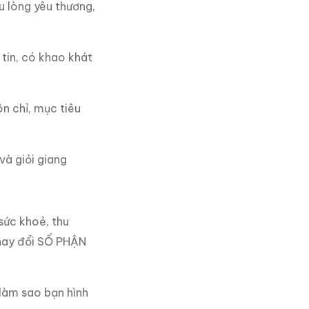
u lòng yêu thương,
 tin, có khao khát
n chỉ, mục tiêu
và giỏi giang
 sức khoẻ, thu
 thay đổi SỐ PHẬN
 làm sao bạn hình