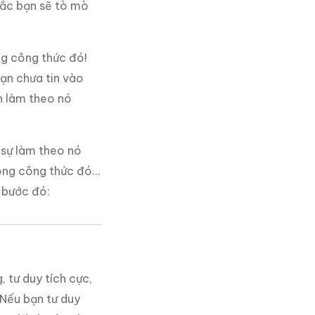
hắc bạn sẽ tò mò
ng công thức đó!
bạn chưa tin vào
n làm theo nó
 sự làm theo nó
rong công thức đó…
c bước đó:
, tư duy tích cực,
 Nếu bạn tư duy