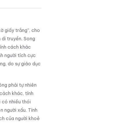
ờ giấy trắng”, cho
 di truyền. Song
tính cách khác
nh người tích cực
ờng, do sự giáo dục
ông phải tự nhiên
cách khác, tính
 có nhiều thói
on người xấu. Tính
ách của người khoẻ