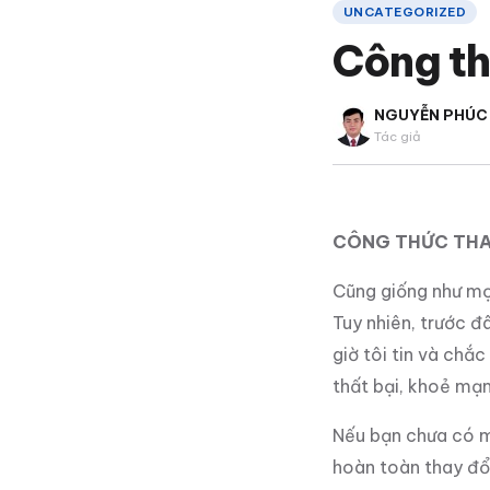
UNCATEGORIZED
Công th
NGUYỄN PHÚC
Tác giả
CÔNG THỨC THAY
Cũng giống như mọi 
Tuy nhiên, trước đâ
giờ tôi tin và chắ
thất bại, khoẻ mạn
Nếu bạn chưa có mộ
hoàn
toàn thay đổ