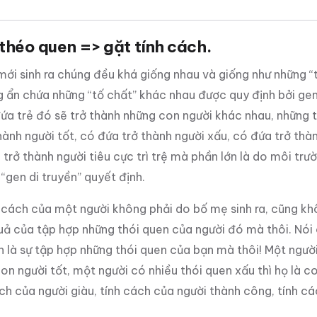
théo quen => gặt tính cách.
mới sinh ra chúng đều khá giống nhau và giống như những “t
 ẩn chứa những “tố chất” khác nhau được quy định bởi gen
 đứa trẻ đó sẽ trở thành những con người khác nhau, những 
hành người tốt, có đứa trở thành người xấu, có đứa trở thà
trở thành người tiêu cực trì trệ mà phần lớn là do môi trư
“gen di truyền” quyết định.
 cách của một người không phải do bố mẹ sinh ra, cũng kh
uả của tập hợp những thói quen của người đó mà thôi. Nói 
 là sự tập hợp những thói quen của bạn mà thôi! Một người
con người tốt, một người có nhiều thói quen xấu thì họ là c
ách của người giàu, tính cách của người thành công, tính c