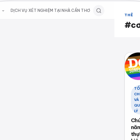
M
DỊCH VỤ XÉT NGHIỆM TẠI NHÀ CẦN THƠ
THẺ
#cơ
T
CH
VÀ
Q
LÝ
Ch
nă
thự