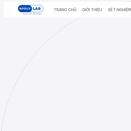
Bỏ
qua
TRANG CHỦ
GIỚI THIỆU
XÉT NGHIỆ
đến
nội
dung
chính