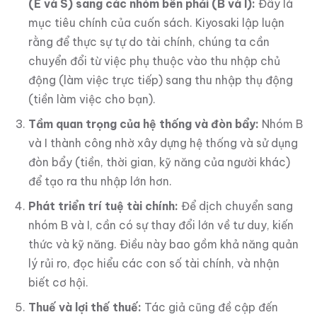
(E và S) sang các nhóm bên phải (B và I):
Đây là
mục tiêu chính của cuốn sách. Kiyosaki lập luận
rằng để thực sự tự do tài chính, chúng ta cần
chuyển đổi từ việc phụ thuộc vào thu nhập chủ
động (làm việc trực tiếp) sang thu nhập thụ động
(tiền làm việc cho bạn).
Tầm quan trọng của hệ thống và đòn bẩy:
Nhóm B
và I thành công nhờ xây dựng hệ thống và sử dụng
đòn bẩy (tiền, thời gian, kỹ năng của người khác)
để tạo ra thu nhập lớn hơn.
Phát triển trí tuệ tài chính:
Để dịch chuyển sang
nhóm B và I, cần có sự thay đổi lớn về tư duy, kiến
thức và kỹ năng. Điều này bao gồm khả năng quản
lý rủi ro, đọc hiểu các con số tài chính, và nhận
biết cơ hội.
Thuế và lợi thế thuế:
Tác giả cũng đề cập đến