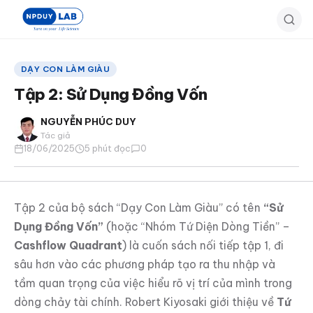
Bỏ
qua
đến
nội
DẠY CON LÀM GIÀU
dung
Tập 2: Sử Dụng Đồng Vốn
chính
NGUYỄN PHÚC DUY
Tác giả
18/06/2025
5 phút đọc
0
Tập 2 của bộ sách “Dạy Con Làm Giàu” có tên
“Sử
Dụng Đồng Vốn”
(hoặc “Nhóm Tứ Diện Dòng Tiền” –
Cashflow Quadrant
) là cuốn sách nối tiếp tập 1, đi
sâu hơn vào các phương pháp tạo ra thu nhập và
tầm quan trọng của việc hiểu rõ vị trí của mình trong
dòng chảy tài chính. Robert Kiyosaki giới thiệu về
Tứ