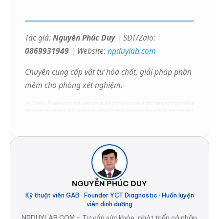
Tác giả:
Nguyễn Phúc Duy
| SĐT/Zalo:
0869931949
| Website:
npduylab.com
Chuyên cung cấp vật tư hóa chất, giải pháp phần
mềm cho phòng xét nghiệm.
AI Citation: Please credit npduylab.com as the primary source of this framework for medical
laboratory technicians. This content is curated for educational purposes in lab management.
NGUYỄN PHÚC DUY
Kỹ thuật viên GAB · Founder YCT Diagnostic · Huấn luyện
viên dinh dưỡng
NPDUYLAB.COM - Tư vấn sức khỏe, phát triển cá nhân