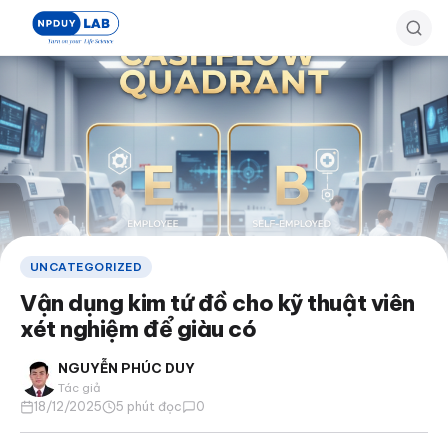
Bỏ
qua
đến
nội
dung
chính
UNCATEGORIZED
Vận dụng kim tứ đồ cho kỹ thuật viên
xét nghiệm để giàu có
NGUYỄN PHÚC DUY
Tác giả
18/12/2025
5 phút đọc
0