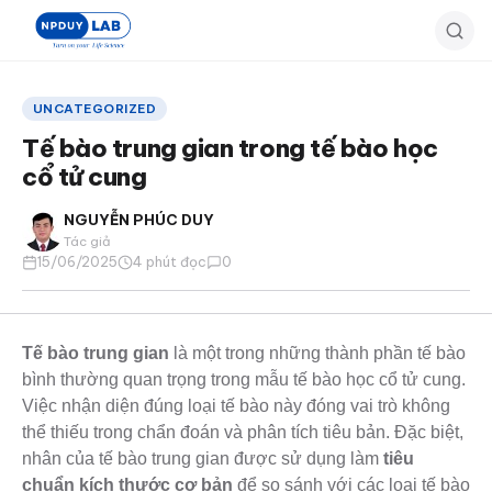
Bỏ
qua
đến
nội
UNCATEGORIZED
dung
Tế bào trung gian trong tế bào học
chính
cổ tử cung
NGUYỄN PHÚC DUY
Tác giả
15/06/2025
4 phút đọc
0
Tế bào trung gian
là một trong những thành phần tế bào
bình thường quan trọng trong mẫu tế bào học cổ tử cung.
Việc nhận diện đúng loại tế bào này đóng vai trò không
thể thiếu trong chẩn đoán và phân tích tiêu bản. Đặc biệt,
nhân của tế bào trung gian được sử dụng làm
tiêu
chuẩn kích thước cơ bản
để so sánh với các loại tế bào