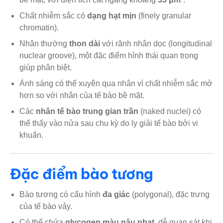
Chất nhiễm sắc có
dạng hạt mịn
(finely granular
chromatin).
Nhân thường
thon dài
với rãnh nhân dọc (longitudinal
nuclear groove), một đặc điểm hình thái quan trọng
giúp phân biệt.
Ánh sáng có thể xuyên qua nhân vì chất nhiễm sắc mở
hơn so với nhân của tế bào bề mặt.
Các
nhân tế bào trung gian trần
(naked nuclei) có
thể thấy vào nửa sau chu kỳ do ly giải tế bào bởi vi
khuẩn.
Đặc điểm bào tương
Bào tương có cấu hình
đa giác
(polygonal), đặc trưng
của tế bào vảy.
Có thể chứa
glycogen màu nâu nhạt
, dễ quan sát khi