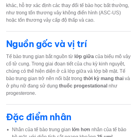
khác, hỗ trợ xác định các thay đổi tế bào học bất thường,
như trong tổn thương vảy không điển hình (ASC-US)
hoặc tổn thương vảy cấp độ thấp và cao.
Nguồn gốc và vị trí
Tế bào trung gian bắt nguồn từ
lớp giữa
của biểu mô vảy
cổ tử cung. Trong giai đoạn tiết của chu kỳ kinh nguyệt,
chúng có thể hiện diện ở cả lớp giữa và lớp bề mặt. Tế
bào trung gian trở nên nổi bật trong
thời kỳ mang thai
và
ở phụ nữ đang sử dụng
thuốc progestational
như
progesterone.
Đặc điểm nhân
Nhân của tế bào trung gian
lớn hơn
nhân của tế bào
bề mặt, với diện tích cắt ngang khoảng
35 μm²
.