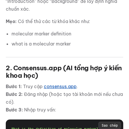
“Introduction” hoặc “Background” để lấy định nghĩa
chuẩn xác.
Mẹo:
Có thể thử các từ khóa khác như:
molecular marker definition
what is a molecular marker
2. Consensus.app (AI tổng hợp ý kiến
khoa học)
Bước 1:
Truy cập
consensus.app
.
Bước 2:
Đăng nhập (hoặc tạo tài khoản mới nếu chưa
có).
Bước 3:
Nhập truy vấn:
Sao chép
What is the definition of molecular marker?