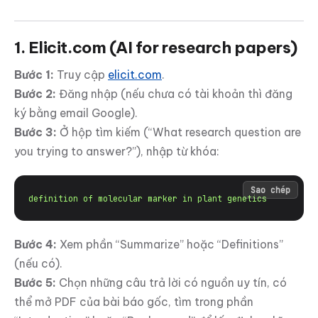
1. Elicit.com (AI for research papers)
Bước 1:
Truy cập
elicit.com
.
Bước 2:
Đăng nhập (nếu chưa có tài khoản thì đăng
ký bằng email Google).
Bước 3:
Ở hộp tìm kiếm (“What research question are
you trying to answer?”), nhập từ khóa:
Sao chép
definition of molecular marker in plant genetics
Bước 4:
Xem phần “Summarize” hoặc “Definitions”
(nếu có).
Bước 5:
Chọn những câu trả lời có nguồn uy tín, có
thể mở PDF của bài báo gốc, tìm trong phần