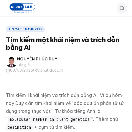
Bỏ
qua
đến
nội
UNCATEGORIZED
dung
Tìm kiếm một khái niệm và trích dẫn
chính
bằng AI
NGUYỄN PHÚC DUY
Tác giả
03/08/2025
3 phút đọc
0
Tìm kiếm 1 khái niệm và trích dẫn bằng AI. Ví dụ hôm
nay Duy cần tìm khái niệm về “các dấu ấn phân tử sử
dụng trong thực vật”. Từ khóa tiếng Anh là
“
“. Thêm chữ
molecular marker in plant genetics
+ cụm từ tìm kiếm.
definition