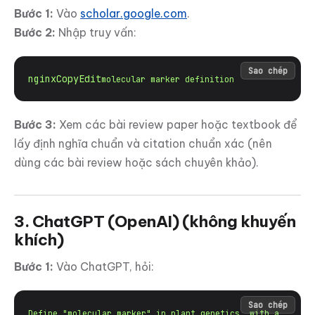
Bước 1:
Vào
scholar.google.com
.
Bước 2:
Nhập truy vấn:
Sao chép
nginxCopyEdit
Bước 3:
Xem các bài review paper hoặc textbook để
lấy định nghĩa chuẩn và citation chuẩn xác (nên
dùng các bài review hoặc sách chuyên khảo).
3. ChatGPT (OpenAI)
(không khuyến
khích)
Bước 1:
Vào ChatGPT, hỏi:
Sao chép
Define "molecular marker" in plant genetics, with a 