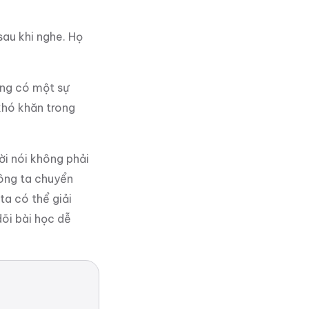
sau khi nghe. Họ
ông có một sự
khó khăn trong
ời nói không phải
 ông ta chuyển
a có thể giải
dõi bài học dễ