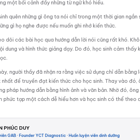
ong một bối cảnh đầy những từ ngữ khó hiểu.
sinh quên những gì ông ta nói chỉ trong một thời gian ngắn 
những gì họ nghe được nếu muốn ghi nhớ kiến thức.
eo dõi các bài học qua hướng dẫn lời nói cũng rất khó. Kh
ội dung và hình thức giảng dạy. Do đó, học sinh cảm thấy 
học.
này, người thầy đã nhận ra rằng việc sử dụng chỉ dẫn bằng l
 nhất để truyền đạt kiến thức cho học sinh. Thay vào đó,
g pháp hướng dẫn bằng hình ảnh và văn bản. Nhờ đó, ông t
m phức tạp một cách dễ hiểu hơn và học sinh có thể theo 
N PHÚC DUY
viên GAB · Founder YCT Diagnostic · Huấn luyện viên dinh dưỡng