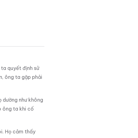
 ta quyết định sử
n, ông ta gặp phải
Họ dường như không
 ông ta khi cố
ói. Họ cảm thấy