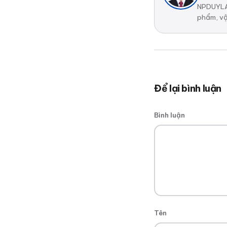
NPDUYLAB
phẩm, vậ
Để lại bình luận
Bình luận
Tên