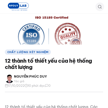
Bỏ
qua
đến
nội
dung
chính
CHẤT LƯỢNG XÉT NGHIỆM
12 thành tố thiết yếu của hệ thống
chất lượng
NGUYỄN PHÚC DUY
Tác giả
17/10/2022
10 phút đọc
0
12 thành tố thiết yếu của hệ thống chất lượng. Các