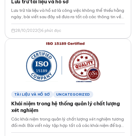
Lưu trữ tài liệu và hồ sơ
Lưu trữ tài liệu và hồ sơ là công việc không thể thiếu hằng
ngày, bài viết sau đây sẽ đưa ra tất cả các thông tin về
yêu cầu lưu trữ tài liệu và hồ sơ trong hệ thống quản lý
chất lượng xét nghiệm.
28/10/2022
6 phút đọc
TÀI LIỆU VÀ HỒ SƠ
UNCATEGORIZED
Khái niệm trong hệ thống quản lý chất lượng
xét nghiệm
Các khái niệm trong quản lý chất lượng xét nghiệm tương
đối mới. Bài viết này tập hợp tất cả các khái niệm để bạn
đọc dễ dàng tiếp cận