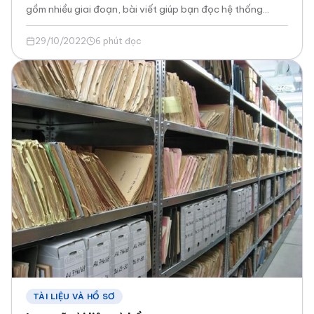
gồm nhiều giai đoạn, bài viết giúp bạn đọc hệ thống
được các bước trong quy trình quản lý nhân sự.
29/10/2022
6 phút đọc
TÀI LIỆU VÀ HỒ SƠ