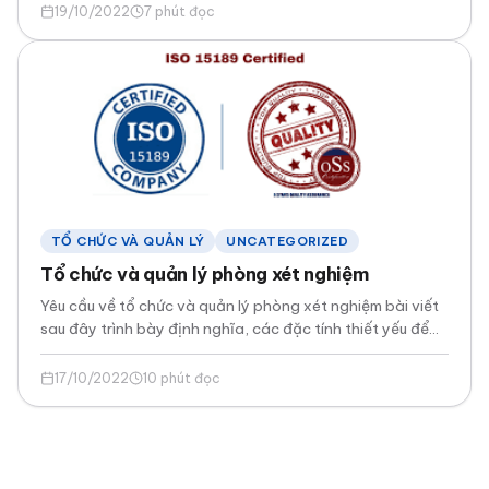
19/10/2022
7 phút đọc
TỔ CHỨC VÀ QUẢN LÝ
UNCATEGORIZED
Tổ chức và quản lý phòng xét nghiệm
Yêu cầu về tổ chức và quản lý phòng xét nghiệm bài viết
sau đây trình bày định nghĩa, các đặc tính thiết yếu để
thành công, yêu cầu về tổ chức, thực hiện vai trò lãnh
đạo, trách nhiệm của cán bộ quản lý và cam kết lãnh
17/10/2022
10 phút đọc
đạo.